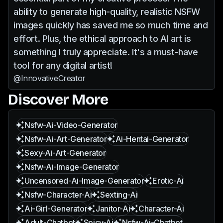
ability to generate high-quality, realistic NSFW
images quickly has saved me so much time and
effort. Plus, the ethical approach to AI art is
something I truly appreciate. It's a must-have
tool for any digital artist!
@InnovativeCreator
Discover More
Nsfw-Ai-Video-Generator
Nsfw-Ai-Art-Generator
Ai-Hentai-Generator
Sexy-Ai-Art-Generator
Nsfw-Ai-Image-Generator
Uncensored-Ai-Image-Generator
Erotic-Ai
Nsfw-Character-Ai
Sexting-Ai
Ai-Girl-Generator
Janitor-Ai
Character-Ai
Adult-Chatbot
Spicy-Ai
Nsfw-Ai-Chatbot