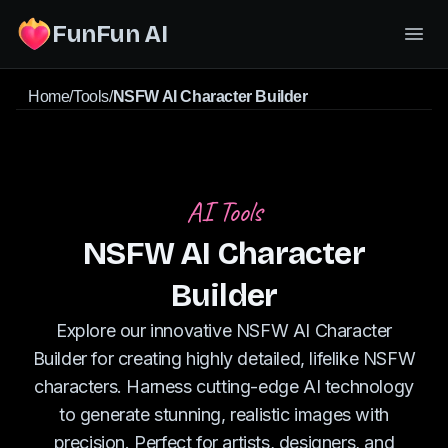
FunFun AI
Home
/
Tools
/
NSFW AI Character Builder
AI Tools
NSFW AI Character
Builder
Explore our innovative NSFW AI Character
Builder for creating highly detailed, lifelike NSFW
characters. Harness cutting-edge AI technology
to generate stunning, realistic images with
precision. Perfect for artists, designers, and