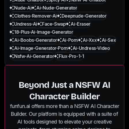
Nude-Ai
Ai-Nude-Generator
Clothes-Remover-Ai
Deepnude-Generator
Undress-Ai
Face-Swap
Ai-Eraser
18-Plus-Ai-Image-Generator
Ai-Boobs-Generator
Ai-Porn
Ai-Xxx
Ai-Sex
Ai-Image-Generator-Porn
Ai-Undress-Video
Nsfw-Ai-Generator
Flux-Pro-1-1
Beyond Just a NSFW AI
Character Builder
funfun.ai offers more than a NSFW AI Character
Builder. Our platform is equipped with a suite of
AI tools designed to elevate your creative