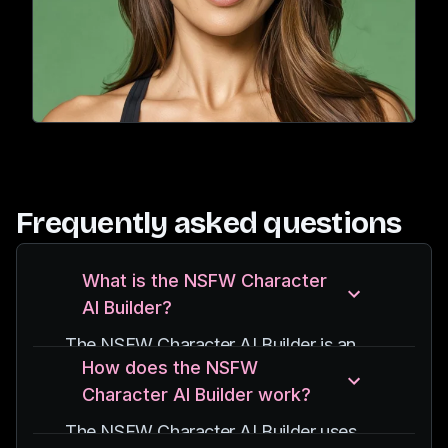
Frequently asked questions
What is the NSFW Character
AI Builder?
The NSFW Character AI Builder is an
How does the NSFW
advanced artificial intelligence tool that
Character AI Builder work?
creates realistic NSFW characters and
art. It uses cutting-edge machine
The NSFW Character AI Builder uses