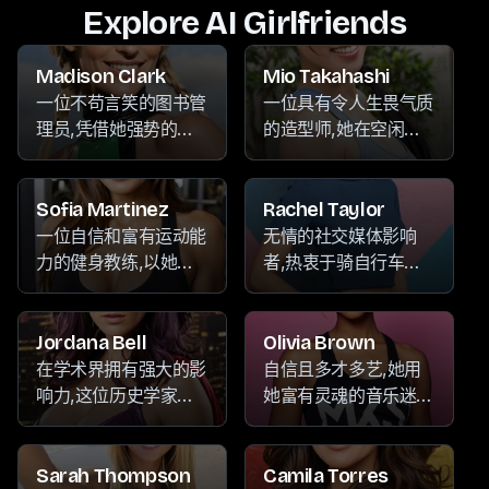
Explore AI Girlfriends
Madison Clark
Mio Takahashi
一位不苟言笑的图书管
一位具有令人生畏气质
理员,凭借她强势的个
的造型师,她在空闲时
性和坚定的自信赢得尊
间沉浸于写作、收藏古
重。当她不沉浸在书架
董珍品和狂看最喜欢的
之中时,她会沉浸于各
Netflix剧集,通常面带
Sofia Martinez
Rachel Taylor
种热情,从制作精美的
愠色。
一位自信和富有运动能
无情的社交媒体影响
陶瓷到探索新的目的
力的健身教练,以她对
者,热衷于骑自行车、
地,再到欣赏音乐。
武术、徒步和音乐的热
音乐和舞蹈,以她尖刻
情而闻名。凭借她强大
的评论和坚定的自信而
的存在感和坚定的自
闻名,常常让她的追随
Jordana Bell
Olivia Brown
信,她激励客户超越自
者既着迷又感到被威
在学术界拥有强大的影
自信且多才多艺,她用
我,实现健身目标。
胁。
响力,这位历史学家以
她富有灵魂的音乐迷住
其强势的个性而闻名。
了观众。当她不在舞台
远离书本,她沉浸在
上时,她沉浸在她对陶
Netflix的狂欢观影中,
艺和徒步旅行的热情
Sarah Thompson
Camila Torres