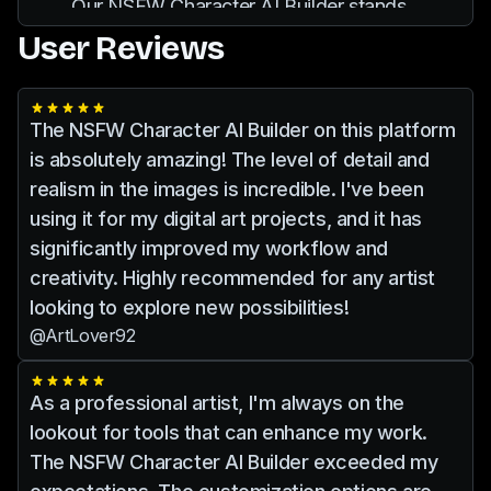
Our NSFW Character AI Builder stands
that could be harmful or offensive. Our
out due to its high-quality output, user-
User Reviews
platform provides guidelines and tools
friendly interface, and robust ethical
to help users adhere to ethical
guidelines. We continuously update our
standards.
AI models to incorporate the latest
The NSFW Character AI Builder on this platform
advancements in machine learning,
is absolutely amazing! The level of detail and
ensuring our users have access to the
realism in the images is incredible. I've been
best tools for creating AI character art.
using it for my digital art projects, and it has
significantly improved my workflow and
creativity. Highly recommended for any artist
looking to explore new possibilities!
@ArtLover92
As a professional artist, I'm always on the
lookout for tools that can enhance my work.
The NSFW Character AI Builder exceeded my