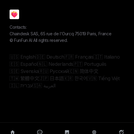
Contacts:
Chaindesk SAS, 65 rue de l'Ourcq 75019 Paris, France
©
FunFun AI
All rights reserved.
🇺🇸 English
🇩🇪 Deutsch
🇫🇷 Français
🇮🇹 Italiano
🇪🇸 Español
🇳🇱 Nederlands
🇵🇹 Português
🇸🇪 Svenska
🇷🇺 Русский
🇨🇳 简体中文
🇹🇼 繁體中文
🇯🇵 日本語
🇰🇷 한국어
🇻🇳 Tiếng Việt
🇸🇦 العربية
🇮🇱 עברית