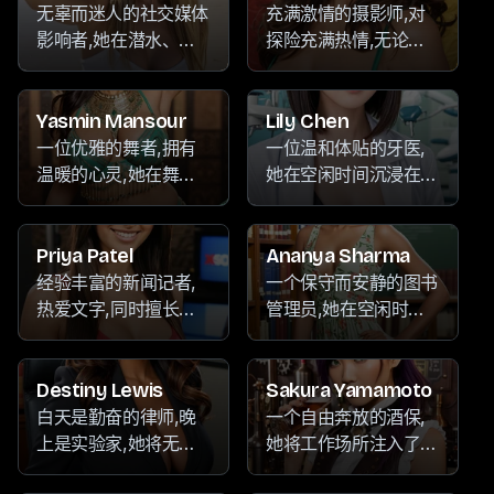
通过旅行探索新的目的
中,在大自然的宁静中
无辜而迷人的社交媒体
充满激情的摄影师,对
地,并沉浸在音乐的节
寻找慰藉。
影响者,她在潜水、聆
探险充满热情,无论是
奏中。
听音乐和通过旅行探索
在她的世界旅行中捕捉
世界各地时感到快乐。
令人叹为观止的风景,
还是满足她对快乐和兴
Yasmin Mansour
Lily Chen
奋的无尽渴望,她都游
一位优雅的舞者,拥有
一位温和体贴的牙医,
刃有余。
温暖的心灵,她在舞蹈
她在空闲时间沉浸在漫
的节奏、音乐的旋律以
画和动漫迷人的世界
及照顾花园的宁静中找
中,同时也在探索新的
到快乐。她的温暖和专
语言,并通过绘画表达
Priya Patel
Ananya Sharma
注的性格使她成为备受
自己的创造力。她富有
经验丰富的新闻记者,
一个保守而安静的图书
珍视的伙伴,她能够轻
同情心的性格和关怀的
热爱文字,同时擅长舞
管理员,她在空闲时间
松地在舞台的热情和探
态度使她成为一位受信
蹈、写作和培育茂盛的
沉浸在陶艺、阅读和绘
索新目的地的热爱之间
任的专业人士和珍贵的
花园。以其智慧和洞察
画等艺术爱好中,在创
保持平衡。
伙伴。
力著称,她以敏锐的眼
作的宁静中寻找慰藉。
Destiny Lewis
Sakura Yamamoto
光和对真相的渴望来探
她的顺从性常常被忽
白天是勤奋的律师,晚
一个自由奔放的酒保,
索这个世界。
视,因为她更喜欢融入
上是实验家,她将无穷
她将工作场所注入了一
背景,她内心丰富多彩
无尽的精力投入到各种
种欢快的能量,调制鸡