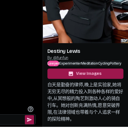
Destiny Lewis
By @
funfun
Lawyer
Experimenter
Meditation
Cycling
Pottery
View Images
白天是勤奋的律师,晚上是实验家,她将
无穷无尽的精力投入到各种各样的爱好
中,从冥想般的陶艺到激动人心的骑自
行车。她对创新充满热情,愿意突破界
限,在法律领域也带着与个人追求一样
的探险精神。