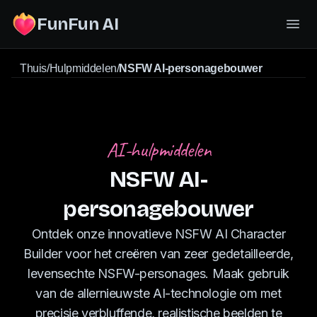
FunFun AI
Thuis
/
Hulpmiddelen
/
NSFW AI-personagebouwer
AI-hulpmiddelen
NSFW AI-
personagebouwer
Ontdek onze innovatieve NSFW AI Character
Builder voor het creëren van zeer gedetailleerde,
levensechte NSFW-personages. Maak gebruik
van de allernieuwste AI-technologie om met
precisie verbluffende, realistische beelden te