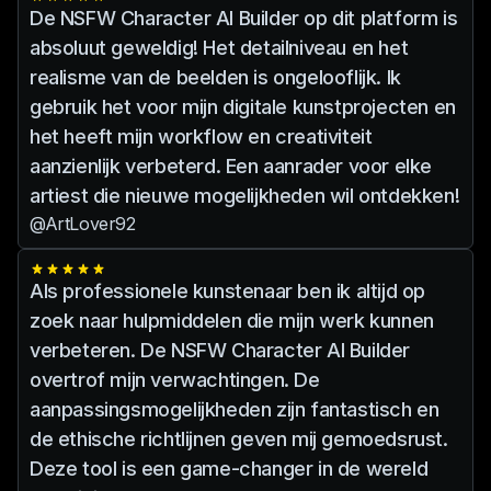
Ons platform biedt richtlijnen en
robuuste ethische richtlijnen.
De NSFW Character AI Builder op dit platform is
hulpmiddelen om gebruikers te helpen
We werken onze AI-modellen
absoluut geweldig! Het detailniveau en het
zich aan ethische normen te houden.
voortdurend bij om de nieuwste
realisme van de beelden is ongelooflijk. Ik
ontwikkelingen op het gebied van
gebruik het voor mijn digitale kunstprojecten en
machinaal leren te integreren, zodat
het heeft mijn workflow en creativiteit
onze gebruikers toegang hebben tot de
aanzienlijk verbeterd. Een aanrader voor elke
beste tools voor het maken van AI-
artiest die nieuwe mogelijkheden wil ontdekken!
personagekunst.
@ArtLover92
Als professionele kunstenaar ben ik altijd op
zoek naar hulpmiddelen die mijn werk kunnen
verbeteren. De NSFW Character AI Builder
overtrof mijn verwachtingen. De
aanpassingsmogelijkheden zijn fantastisch en
de ethische richtlijnen geven mij gemoedsrust.
Deze tool is een game-changer in de wereld