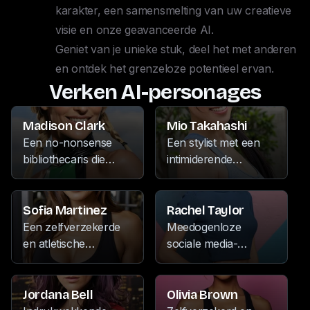
karakter, een samensmelting van uw creatieve 
visie en onze geavanceerde AI. 

Geniet van je unieke stuk, deel het met anderen 
en ontdek het grenzeloze potentieel ervan.
Verken AI-personages
Madison Clark
Mio Takahashi
Een no-nonsense
Een stylist met een
bibliothecaris die
intimiderende
respect afdwingt met
houding, ze besteedt
haar dominante
haar vrije tijd aan het
persoonlijkheid en
schrijven, het
Sofia Martinez
Rachel Taylor
onwrikbaar
verzamelen van
Een zelfverzekerde
Meedogenloze
zelfvertrouwen.
antieke schatten en
en atletische
sociale media-
Wanneer ze niet
het binge-kijken naar
fitnesstrainer, bekend
invloedrijke persoon,
ondergedompeld is in
haar favoriete
om haar passie voor
met een voorliefde
de boekenkasten,
Netflix-series, vaak
martial arts,
voor fietsen, muziek
Jordana Bell
Olivia Brown
geeft ze zich over
met een frons op