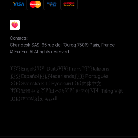
Contacts:
Chaindesk SAS, 65 rue de l'Ourcq 75019 Paris, France
©
FunFun AI
All rights reserved.
🇺🇸 Engels
🇩🇪 Duits
🇫🇷 Frans
🇮🇹Italiaans
🇪🇸 Español
🇳🇱Nederlands
🇵🇹 Português
🇸🇪 Svenska
🇷🇺 Русский
🇨🇳 简体中文
🇹🇼 繁體中文
🇯🇵日本語
🇰🇷 한국어
🇻🇳 Tiếng Việt
🇸🇦 العربية
🇮🇱 עברית