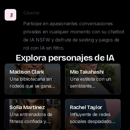
Charlar
3
Participe en apasionantes conversaciones 
privadas en cualquier momento con su chatbot 
de IA NSFW y disfrute de sexting y juegos de 
rol con IA sin filtro.
Explora personajes de IA
Madison Clark
Mio Takahashi
Una bibliotecaria sin
Una estilista con un
rodeos que se gana
semblante
el respeto con su
intimidante, pasa su
personalidad
tiempo libre
dominante e
entregándose a la
Sofia Martinez
Rachel Taylor
inquebrantable
escritura,
Una entrenadora de
Influyente de redes
confianza. Cuando
coleccionando
fitness confiada y
sociales despiadado,
no está inmersa en
tesoros antiguos y
atlética, conocida por
con una predilección