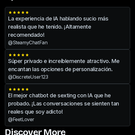
con IA específicas para cumplir todos
sus deseos y fantasías.
La experiencia de IA hablando sucio más
realista que he tenido. ¡Altamente
recomendado!
@SteamyChatFan
Súper privado e increíblemente atractivo. Me
encantan las opciones de personalización.
@DiscreteUser123
El mejor chatbot de sexting con IA que he
probado. ¡Las conversaciones se sienten tan
reales que soy adicto!
@FeetLover
Discover More