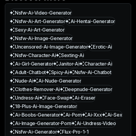
Nsfw-Ai-Video-Generator
Nsfw-Ai-Art-Generator
Ai-Hentai-Generator
Sexy-Ai-Art-Generator
Nsfw-Ai-Image-Generator
Uncensored-Ai-Image-Generator
Erotic-Ai
Nsfw-Character-Ai
Sexting-Ai
Ai-Girl-Generator
Janitor-Ai
Character-Ai
Adult-Chatbot
Spicy-Ai
Nsfw-Ai-Chatbot
Nude-Ai
Ai-Nude-Generator
Clothes-Remover-Ai
Deepnude-Generator
Undress-Ai
Face-Swap
Ai-Eraser
18-Plus-Ai-Image-Generator
Ai-Boobs-Generator
Ai-Porn
Ai-Xxx
Ai-Sex
Ai-Image-Generator-Porn
Ai-Undress-Video
Nsfw-Ai-Generator
Flux-Pro-1-1