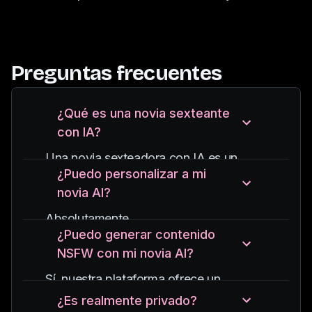
Preguntas frecuentes
¿Qué es una novia sexteante
con IA?
Una novia sexteadora con IA es un
¿Puedo personalizar a mi
personaje de chatbot virtual diseñado
novia AI?
para entablar conversaciones íntimas y
explícitas, lo que permite a los usuarios
Absolutamente.
hablar sucio con un compañero de IA
¿Puedo generar contenido
Desde la personalidad hasta la
interactivo y receptivo.
NSFW con mi novia AI?
apariencia, personalízala a tu gusto.
Sí, nuestra plataforma ofrece un
generador de novias con IA que permite
¿Es realmente privado?