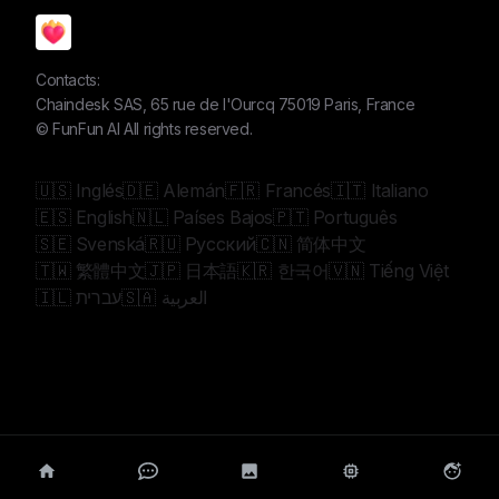
Contacts:
Chaindesk SAS, 65 rue de l'Ourcq 75019 Paris, France
©
FunFun AI
All rights reserved.
🇺🇸 Inglés
🇩🇪 Alemán
🇫🇷 Francés
🇮🇹 Italiano
🇪🇸 English
🇳🇱 Países Bajos
🇵🇹 Português
🇸🇪 Svenská
🇷🇺 Русский
🇨🇳 简体中文
🇹🇼 繁體中文
🇯🇵 日本語
🇰🇷 한국어
🇻🇳 Tiếng Việt
🇸🇦 العربية
🇮🇱 עברית