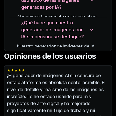
uso ético de las imágenes
personalización.
generadas por IA?
Puede especificar varios parámetros,
como estilo, pose y elementos
Abogamos firmemente por el uso ético
artísticos, para adaptar las imágenes
¿Qué hace que nuestro
de las imágenes generadas por IA.
generadas a sus preferencias.
generador de imágenes con
Respete siempre la privacidad, obtenga
IA sin censura se destaque?
los permisos necesarios si utiliza
imágenes de personas reales y evite
Nuestro generador de imágenes de IA
crear contenido que pueda ser dañino u
sin censura se destaca por su resultado
Opiniones de los usuarios
ofensivo.
de alta calidad, su interfaz fácil de usar
Nuestra plataforma proporciona pautas
y sus sólidas pautas éticas.
y herramientas para ayudar a los
Actualizamos continuamente nuestros
¡El generador de imágenes AI sin censura de
usuarios a cumplir con los estándares
modelos de IA para incorporar los
esta plataforma es absolutamente increíble! El
éticos.
últimos avances en aprendizaje
nivel de detalle y realismo de las imágenes es
automático, garantizando que nuestros
increíble. Lo he estado usando para mis
usuarios tengan acceso a las mejores
proyectos de arte digital y ha mejorado
herramientas para crear arte con IA.
significativamente mi flujo de trabajo y mi