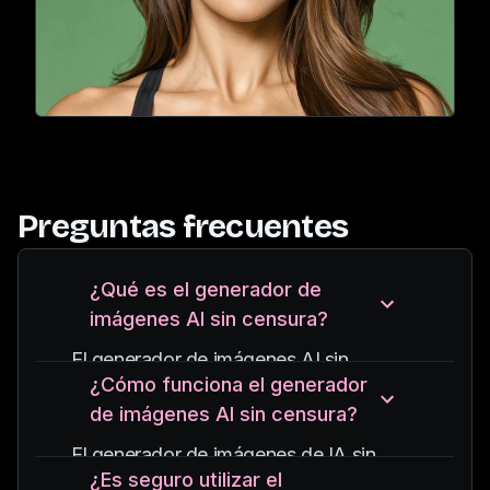
Preguntas frecuentes
¿Qué es el generador de
imágenes AI sin censura?
El generador de imágenes AI sin
¿Cómo funciona el generador
censura es una herramienta avanzada
de imágenes AI sin censura?
de inteligencia artificial que crea
imágenes realistas y de alta calidad sin
El generador de imágenes de IA sin
censura.
¿Es seguro utilizar el
censura utiliza sofisticados modelos de