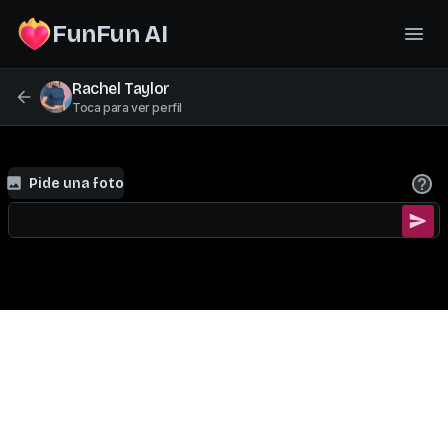
FunFun AI
Rachel Taylor
Toca para ver perfil
Pide una foto