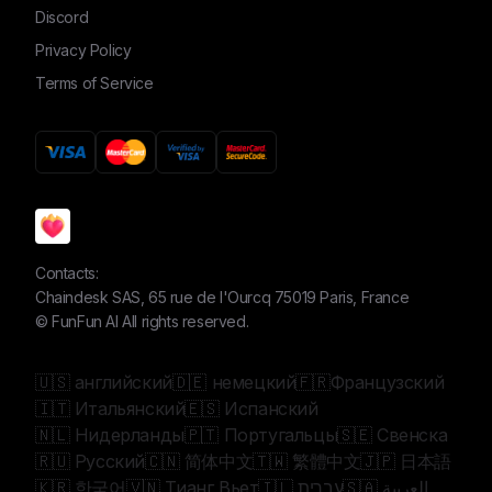
Discord
Privacy Policy
Terms of Service
Contacts:
Chaindesk SAS, 65 rue de l'Ourcq 75019 Paris, France
©
FunFun AI
All rights reserved.
🇺🇸 английский
🇩🇪 немецкий
🇫🇷Французский
🇮🇹 Итальянский
🇪🇸 Испанский
🇳🇱 Нидерланды
🇵🇹 Португальцы
🇸🇪 Свенска
🇷🇺 Русский
🇨🇳 简体中文
🇹🇼 繁體中文
🇯🇵 日本語
🇰🇷 한국어
🇻🇳 Тианг Вьет
🇮🇱 עברית
🇸🇦 العربية