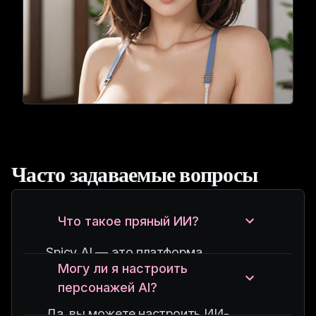
Часто задаваемые вопросы
Что такое пряный ИИ?
Spicy AI — это платформа,
Могу ли я настроить
позволяющая общаться с
персонажей AI?
виртуальными персонажами AI.
Эти персонажи созданы для
Да, вы можете настроить ИИ-