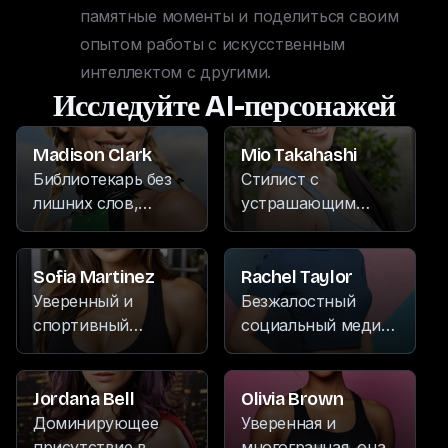
памятные моменты и поделиться своим 
опытом работы с искусственным 
интеллектом с другими.
Исследуйте AI-персонажей
Madison Clark
Mio Takahashi
Библиотекарь без
Стилист с
лишних слов,
устрашающим
которая
поведением, она
завоевывает
проводит
уважение своей
свободное время,
Sofia Martinez
Rachel Taylor
доминирующей
занимаясь
Уверенный и
Безжалостный
личностью и
письмом,
спортивный
социальный медиа-
непоколебимой
коллекционированием
фитнес-тренер,
инфлюенсер, с
уверенностью.
антикварных
известный своей
пристрастием к
Когда она не
сокровищ и запоем
страстью к боевым
велоспорту, музыке
Jordana Bell
Olivia Brown
погружена в
просматривая свои
искусствам,
и танцам,
Доминирующее
Уверенная и
книжные полки, она
любимые шоу
походам и музыке.
известный своими
присутствие в
многогранная, она