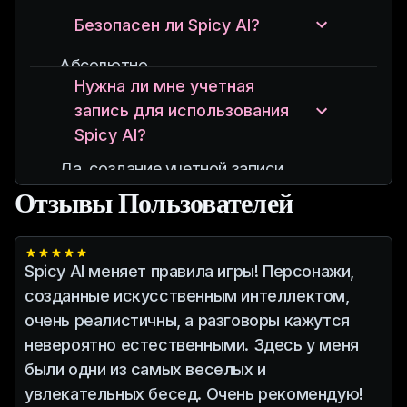
содержательного и интересного
персонажей в соответствии со
Безопасен ли Spicy AI?
общения, предлагая уникальный и
своими предпочтениями, в том числе
персонализированный опыт
Абсолютно.
настроить их индивидуальность, тон
Нужна ли мне учетная
общения.
Spicy AI уделяет приоритетное
и стиль разговора.
запись для использования
внимание вашей
Spicy AI?
конфиденциальности и
безопасности, гарантируя, что все
Да, создание учетной записи
разговоры зашифрованы, а ваши
позволяет вам сохранять чаты,
Отзывы Пользователей
данные защищены.
настраивать персонажей AI и
получать доступ к расширенным
функциям.
Spicy AI меняет правила игры! Персонажи,
Однако при желании вы можете
созданные искусственным интеллектом,
начать общение в качестве гостя.
очень реалистичны, а разговоры кажутся
невероятно естественными. Здесь у меня
были одни из самых веселых и
увлекательных бесед. Очень рекомендую!