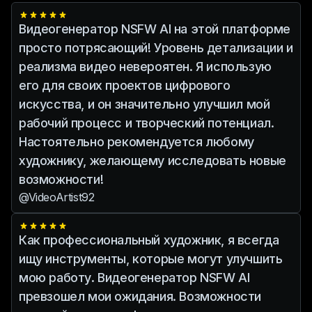
более высоким разрешением и
строгими этическими принципами.
приоритетную поддержку.
Мы постоянно обновляем наши
Видеогенератор NSFW AI на этой платформе
модели искусственного интеллекта,
просто потрясающий! Уровень детализации и
включая последние достижения в
реализма видео невероятен. Я использую
области машинного обучения,
его для своих проектов цифрового
обеспечивая нашим пользователям
искусства, и он значительно улучшил мой
доступ к лучшим инструментам для
рабочий процесс и творческий потенциал.
создания контента для взрослых с
Настоятельно рекомендуется любому
использованием искусственного
художнику, желающему исследовать новые
интеллекта.
возможности!
@VideoArtist92
Как профессиональный художник, я всегда
ищу инструменты, которые могут улучшить
мою работу. Видеогенератор NSFW AI
превзошел мои ожидания. Возможности