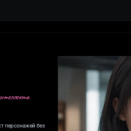
интеллекта
а
кт персонажей без