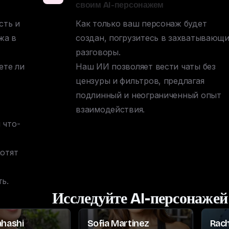
своим AI-персонажем
ть и 
Как только ваш персонаж будет 
а в 
создан, погрузитесь в захватывающи
разговоры. 

те ли 
Наш ИИ позволяет вести чаты без 
цензуры и фильтров, предлагая 
подлинный и неограниченный опыт 
взаимодействия.
 что-
отят 
ь.
Исследуйте AI-персонажей
ahashi
Sofia Martinez
Rach