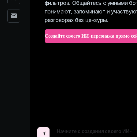
фильтров. Общайтесь с умными бо
понимают, запоминают и участвую
разговорах без цензуры.
Создайте своего ИИ-персонажа прямо се
Начните с создания своего ИИ-
1