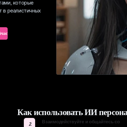
тами, которые
т в реалистичных
йчас
Как использовать ИИ персон
Взаимодействуйте и общайтесь со
2