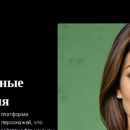
нные
ия
 платформа
 персонажей, что