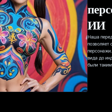
перс
ИИ
Наша перед
позволяет 
персонажи.
вида до ин
были таким