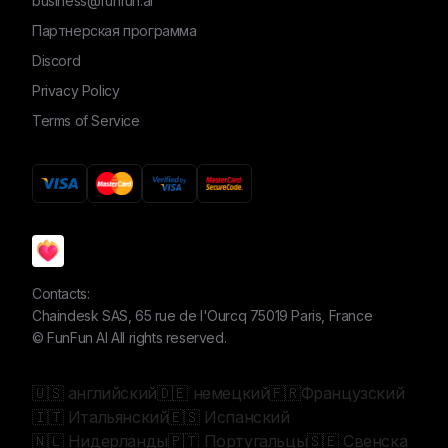
business@funfun.ai
Партнерская программа
Discord
Privacy Policy
Terms of Service
Contacts:
Chaindesk SAS, 65 rue de l'Ourcq 75019 Paris, France
©
FunFun AI
All rights reserved.
🇺🇸 английский
🇩🇪 немецкий
🇫🇷Французский
🇮🇹 Итальянский
🇪🇸 Испанский
🇳🇱 Нидерланды
🇵🇹 Португальцы
🇸🇪 Свенска