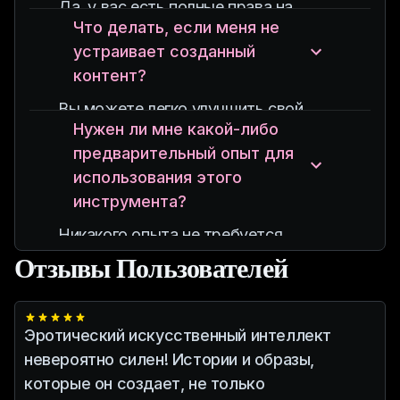
яркие эротические повествования
Да, у вас есть полные права на
или реалистичные изображения.
Что делать, если меня не
использование контента, созданного
устраивает созданный
с помощью Erotic AI, как для личных,
контент?
так и для коммерческих проектов.
Вы можете легко улучшить свой
Нужен ли мне какой-либо
контент, корректируя ввод или
предварительный опыт для
пробуя разные стили, пока не
использования этого
достигнете желаемого результата.
инструмента?
Никакого опыта не требуется.
Наш удобный интерфейс позволяет
Отзывы Пользователей
каждому легко создавать и
наслаждаться
персонализированным эротическим
Эротический искусственный интеллект
контентом.
невероятно силен! Истории и образы,
которые он создает, не только