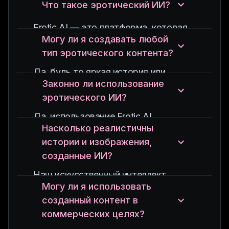
Что такое эротический ИИ?
Erotic AI — это платформа, которая
Могу ли я создавать любой
использует искусственный интеллект
тип эротического контента?
для создания персонализированных
эротических историй и изображений
Да, будь то яркая история или
на основе данных пользователей.
Законно ли использование
провокационный образ, Erotic AI
эротического ИИ?
может создать широкий спектр
эротического контента,
Да, использование Erotic AI
адаптированного к вашим
Насколько реалистичны
разрешено.
конкретным фантазиям.
истории и изображения,
Однако важно убедиться, что вы
созданные ИИ?
соблюдаете местные законы,
касающиеся создания и
Наш искусственный интеллект
распространения эротического
Могу ли я использовать
генерирует очень реалистичный и
контента.
созданный контент в
детализированный контент,
коммерческих целях?
независимо от того, ищете ли вы