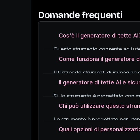
Domande frequenti
Cos'è il generatore di tette AI
Questo strumento consente agli utenti
tema per adulti o esplorazioni artist
Come funziona il generatore di
Utilizzando strumenti di immagine di 
generate dall'intelligenza artificiale
Il generatore di tette AI è sic
Sì, lo strumento è progettato con mis
Chi può utilizzare questo str
Lo strumento è progettato per utenti
È adatto a creatori, artisti e desig
Quali opzioni di personalizzazi