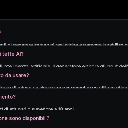
?
 di generare immagini realistiche e personalizzabili miglior
iche.
 tette AI?
intelligenza artificiale, il generatore elabora gli input del
 con funzionalità personalizzabili.
uro da usare?
ure di privacy e sicurezza per garantire un utilizzo etico e 
umento?
 di età pari o superiore a 18 anni.
ner che necessitano di funzionalità di modellazione del corp
one sono disponibili?