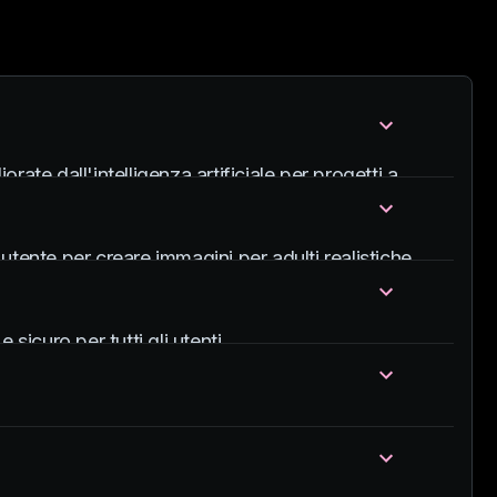
ate dall'intelligenza artificiale per progetti a
l'utente per creare immagini per adulti realistiche
sicuro per tutti gli utenti.
o virtuale.