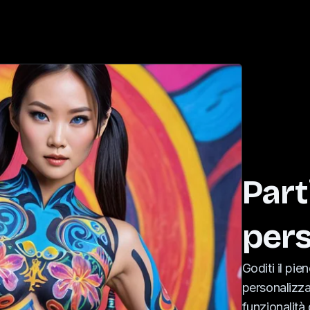
Part
pers
Goditi il ​​p
personalizza
funzionalità 