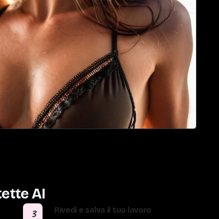
tette AI
Rivedi e salva il tuo lavoro
3