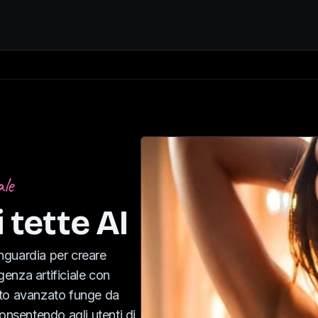
ale
 tette AI
anguardia per creare
genza artificiale con
nto avanzato funge da
onsentendo agli utenti di