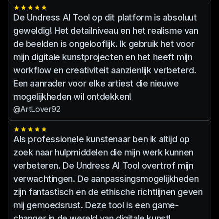
robuuste ethische richtlijnen.
schadelijk of aanstootgevend kan zijn.
We werken onze AI-modellen
De Undress AI Tool op dit platform is absoluut
Ons platform biedt richtlijnen en
voortdurend bij om de nieuwste
geweldig! Het detailniveau en het realisme van
hulpmiddelen om gebruikers te helpen
ontwikkelingen op het gebied van
de beelden is ongelooflijk. Ik gebruik het voor
zich aan ethische normen te houden.
machinaal leren te integreren, zodat
mijn digitale kunstprojecten en het heeft mijn
onze gebruikers toegang hebben tot de
workflow en creativiteit aanzienlijk verbeterd.
beste tools voor het maken van AI-
Een aanrader voor elke artiest die nieuwe
uitkleedkunst.
mogelijkheden wil ontdekken!
@ArtLover92
Als professionele kunstenaar ben ik altijd op
zoek naar hulpmiddelen die mijn werk kunnen
verbeteren. De Undress AI Tool overtrof mijn
verwachtingen. De aanpassingsmogelijkheden
zijn fantastisch en de ethische richtlijnen geven
mij gemoedsrust. Deze tool is een game-
changer in de wereld van digitale kunst!