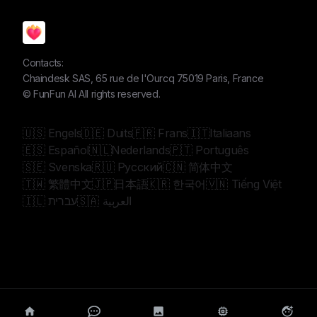
Contacts:
Chaindesk SAS, 65 rue de l'Ourcq 75019 Paris, France
©
FunFun AI
All rights reserved.
🇺🇸 Engels
🇩🇪 Duits
🇫🇷 Frans
🇮🇹Italiaans
🇪🇸 Español
🇳🇱Nederlands
🇵🇹 Português
🇸🇪 Svenska
🇷🇺 Русский
🇨🇳 简体中文
🇹🇼 繁體中文
🇯🇵日本語
🇰🇷 한국어
🇻🇳 Tiếng Việt
🇸🇦 العربية
🇮🇱 עברית