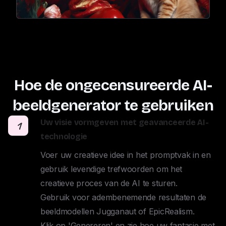
Hoe de ongecensureerde AI-
beeldgenerator te gebruiken
Uw visie vormgeven met geavanceerde AI-
1
technologie
Voer uw creatieve idee in het promptvak in en 
gebruik levendige trefwoorden om het 
creatieve proces van de AI te sturen. 

Gebruik voor adembenemende resultaten de 
beeldmodellen Jugganaut of EpicRealism. 

Klik op 'Genereren' en zie hoe uw fantasie met 