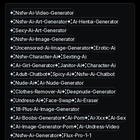
Nsfw-Ai-Video-Generator
Nsfw-Ai-Art-Generator
Ai-Hentai-Generator
Sexy-Ai-Art-Generator
Nsfw-Ai-Image-Generator
Uncensored-Ai-Image-Generator
Erotic-Ai
Nsfw-Character-Ai
Sexting-Ai
Ai-Girl-Generator
Janitor-Ai
Character-Ai
Adult-Chatbot
Spicy-Ai
Nsfw-Ai-Chatbot
Nude-Ai
Ai-Nude-Generator
Clothes-Remover-Ai
Deepnude-Generator
Undress-Ai
Face-Swap
Ai-Eraser
18-Plus-Ai-Image-Generator
Ai-Boobs-Generator
Ai-Porn
Ai-Xxx
Ai-Sex
Ai-Image-Generator-Porn
Ai-Undress-Video
Nsfw-Ai-Generator
Flux-Pro-1-1