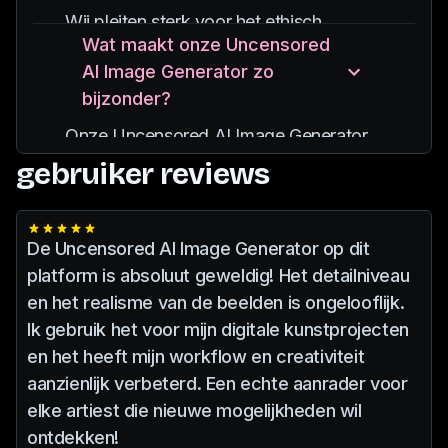
opgeven, zoals stijl, pose en artistieke
Wij pleiten sterk voor het ethisch
elementen, om de gegenereerde
Wat maakt onze Uncensored
gebruik van door AI gegenereerde
afbeeldingen aan uw voorkeuren aan te
AI Image Generator zo
beelden.
passen.
bijzonder?
Respecteer altijd de privacy, verkrijg de
noodzakelijke toestemming als u de
Onze Uncensored AI Image Generator
gelijkenis van echte mensen gebruikt en
valt op door zijn hoogwaardige output,
gebruiker reviews
vermijd het maken van inhoud die
gebruiksvriendelijke interface en
schadelijk of aanstootgevend kan zijn.
robuuste ethische richtlijnen.
Ons platform biedt richtlijnen en
We werken onze AI-modellen
De Uncensored AI Image Generator op dit
hulpmiddelen om gebruikers te helpen
voortdurend bij om de nieuwste
platform is absoluut geweldig! Het detailniveau
zich aan ethische normen te houden.
ontwikkelingen op het gebied van
en het realisme van de beelden is ongelooflijk.
machinaal leren te integreren, zodat
Ik gebruik het voor mijn digitale kunstprojecten
onze gebruikers toegang hebben tot de
en het heeft mijn workflow en creativiteit
beste tools voor het maken van AI-
aanzienlijk verbeterd. Een echte aanrader voor
kunst.
elke artiest die nieuwe mogelijkheden wil
ontdekken!