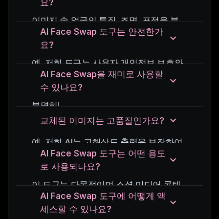
요?
서 사진 속 얼굴을 바꾸는 애플리케이션
입니다.
이미지 속 얼굴의 특징, 조명, 표정을 분
AI Face Swap 도구는 안전한가
석한 다음 왜곡이나 시각적 아티팩트를
요?
최소화하면서 원활하게 바꾸는 방식으로
작동합니다.
예, 저희 도구는 사용자 개인정보 보호와
AI Face Swap을 재미로 사용할
안전을 염두에 두고 설계되었습니다.
수 있나요?
우리는 모든 이미지가 안전하게 처리되고
사용자가 이미지에 대한 모든 권한을 보
분명히!
유하도록 보장합니다.
우리의 도구는 친구들과 공유할 재미있는
교체된 이미지는 고품질인가요?
이미지를 만드는 데 적합할 뿐만 아니라
예, 저희 AI는 고해상도 출력을 보장하여
보다 진지한 예술적 또는 창의적인 목적
AI Face Swap 도구는 어떤 용도
이미지의 무결성을 유지하면서 부드럽고
을 위해 완벽합니다.
로 사용되나요?
사실적인 얼굴 교환을 보장합니다.
이 도구는 다목적이며 소셜 미디어 콘텐
AI Face Swap 도구에 어떻게 액
츠, 디지털 아트, 엔터테인먼트 및 마케팅
세스할 수 있나요?
자료나 영화 제작과 같은 전문 프로젝트