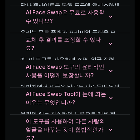
에 적합합니다.
당사 웹사이트를 통해 도구에 액세스하세
AI Face Swap은 무료로 사용할
요.
수 있나요?
이미지를 업로드하고 단계를 따르면 몇
분 안에 교체된 이미지를 만들 수 있습니
우리는 무료 플랜과 프리미엄 플랜을 모
다.
교체 후 결과를 조정할 수 있나
두 제공합니다.
기술적 전문 지식이 필요하지 않습니다!
요?
무료 플랜에는 기본 기능이 포함되어 있
고, 프리미엄 플랜에는 고급 편집 옵션과
예. 이 도구를 사용하면 조명, 얼굴 정렬
더 높은 해상도의 출력이 제공됩니다.
AI Face Swap 도구의 윤리적인
및 기타 매개변수를 조정하는 옵션으로
사용을 어떻게 보장합니까?
스왑을 미세 조정하여 완벽한 모습을 얻
을 수 있습니다.
이미지에서 얼굴을 바꾸는 사람들의 동의
AI Face Swap Tool이 눈에 띄는
를 항상 얻으세요.
이유는 무엇입니까?
오해의 소지가 있거나 유해한 콘텐츠를
생성하지 않으려면 윤리적 지침을 따르십
우리의 AI는 최소한의 노력으로 매우 현
시오.
이 도구를 사용하여 다른 사람의
실적인 교환을 제공하므로 사용자는 안전
얼굴을 바꾸는 것이 합법적인가
한 개인 정보 보호 기능을 통해 전문가 수
요?
준의 결과를 쉽게 얻을 수 있습니다.