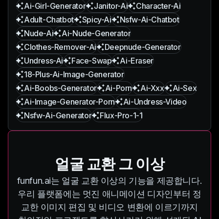
Ai-Girl-Generator
Janitor-Ai
Character-Ai
Adult-Chatbot
Spicy-Ai
Nsfw-Ai-Chatbot
Nude-Ai
Ai-Nude-Generator
Clothes-Remover-Ai
Deepnude-Generator
Undress-Ai
Face-Swap
Ai-Eraser
18-Plus-Ai-Image-Generator
Ai-Boobs-Generator
Ai-Porn
Ai-Xxx
Ai-Sex
Ai-Image-Generator-Porn
Ai-Undress-Video
Nsfw-Ai-Generator
Flux-Pro-1-1
얼굴 교환 그 이상
funfun.ai는 얼굴 교환 이상의 기능을 제공합니다.
우리 플랫폼에는 멋진 애니메이션 디자인부터 정
교한 이미지 편집 및 비디오 변환에 이르기까지