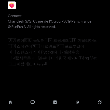
Contacts:
Chaindesk SAS, 65 rue de l'Ourcq 75019 Paris, France
©
FunFun AI
All rights reserved.
🇺🇸 영어
🇩🇪 독일어
🇫🇷 프랑세즈
🇮🇹 이탈리아노
🇪🇸 스페인어
🇳🇱 네덜란드
🇵🇹 포르투갈어
🇸🇪 스벤스카
🇷🇺 Русский
🇨🇳简体中文
🇹🇼繁체중문
🇯🇵일본어
🇰🇷 한국어
🇻🇳 Tiếng Viet
🇮🇱 아랍어
🇸🇦 العربية