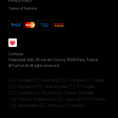
Privacy Policy
Terms of Service
Contacts:
Chaindesk SAS, 65 rue de l'Ourcq 75019 Paris, France
©
FunFun AI
All rights reserved.
🇺🇸 Anglais
🇩🇪 Allemand
🇫🇷 Français
🇮🇹 Italien
🇪🇸 Espagnol
🇳🇱 Néerlandais
🇵🇹 Portugais
🇸🇪 Suédois
🇷🇺 Russe
🇨🇳 Chinois Simplifié
🇹🇼 Chinois Traditionnel
🇯🇵 Japonais
🇰🇷 Coréen
🇻🇳 Vietnamien
🇮🇱 Hébreu
🇸🇦 Arabe