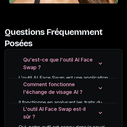
Questions Fréquemment
Posées
Qu'est-ce que l'outil AI Face
Swap ?
L'outil AI Face Swap est une application
Comment fonctionne
qui utilise des algorithmes d'IA avancés
l'échange de visage AI ?
pour remplacer les visages sur les
photos tout en conservant le réalisme et
Il fonctionne en analysant les traits du
la précision.
L'outil AI Face Swap est-il
visage, l'éclairage et les expressions
sûr ?
des visages dans les images, puis en les
échangeant de manière transparente