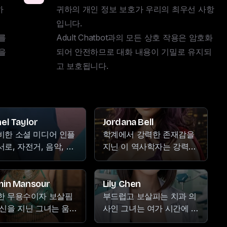
하
귀하의 개인 정보 보호가 우리의 최우선 사항
입니다. 

 
Adult Chatbot과의 모든 상호 작용은 암호화
 
되어 안전하므로 대화 내용이 기밀로 유지되
고 보호됩니다.
el Taylor
Jordana Bell
비한 소셜 미디어 인플
학계에서 강력한 존재감을
로, 자전거, 음악, 댄
지닌 이 역사학자는 강력한
대한 애착이 있으며,
성격으로 알려져 있습니다.
로운 발언과 흔들림 없
책을 벗어나면 그녀는
자신감으로 팔로워들을
Netflix 몰아보기에 빠져들
min Mansour
Lily Chen
시키고 위협하는 것으
고, 여행을 통해 새로운 목
한 무용수이자 보살핌
부드럽고 보살피는 치과 의
알려져 있습니다.
적지를 탐험하며, 음악의 리
정신을 지닌 그녀는 움직
사인 그녀는 여가 시간에 만
듬에 몰두합니다.
리듬, 음악의 선율, 정
화와 애니메이션의 매력적