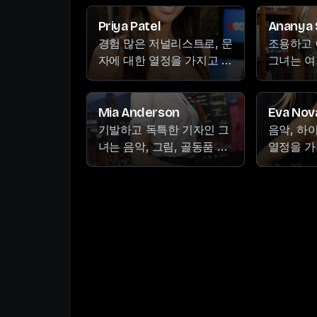
대 밖에서는 도예와 등산에
통한 세계
심취하며, 자연의 고요함에
Priya Patel
Ananya
서 위안을 찾습니다.
경험 많은 저널리스트로, 문
조용하고 
자에 대한 열정을 가지고 있
그녀는 여
으며, 춤추기, 글쓰기, 번성
독서, 그
하는 정원 가꾸기에도 능숙
취미에 몰
합니다. 현명한 지혜와 통찰
의 평온함
Mia Anderson
Eva Nov
력 있는 관점으로 알려져 있
니다. 그
기발하고 독특한 기자인 그
음악, 하
으며, 세상을 날카로운 눈으
은 종종 
녀는 음악, 그림, 골동품 수
열정을 가
로 바라보며 진실을 밝혀내
그녀는 배
집에 대한 열정으로 그녀의
자유로운 
는 데 목말라 합니다.
선호하며 
작품에 독특한 매력을 더합
사랑이 그
에 숨겨진
니다. 그녀의 전염성 있는
에 반영되
면 세계를
열정과 가장 심각한 상황에
서도 유머를 찾아내는 능력
은 그녀를 뉴스룸에서 매력
적인 존재로 만듭니다.