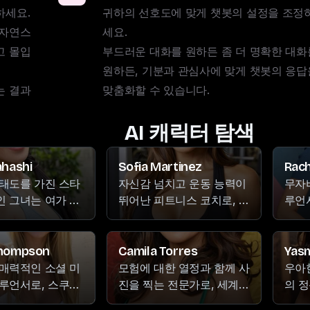
요. 

귀하의 선호도에 맞게 챗봇의 설정을 조정
 자연스
세요. 

고 몰입
부드러운 대화를 원하든 좀 더 명확한 대화를
원하든, 기분과 관심사에 맞게 챗봇의 응답을
는 결과
맞춤화할 수 있습니다.
AI 캐릭터 탐색
ahashi
Sofia Martinez
Rach
태도를 가진 스타
자신감 넘치고 운동 능력이
무자
 그녀는 여가 시
뛰어난 피트니스 코치로, 무
루언서
기, 골동품 수집,
술, 등산, 음악에 대한 열정
싱에 
신의 좋아하는
으로 알려져 있습니다. 강력
날카
x 프로그램 몰아보기
한 존재감과 흔들림 없는 자
는 
Thompson
Camila Torres
Yas
으며, 종종 찌푸린
신감으로 클라이언트들에
매료
매력적인 소셜 미
모험에 대한 열정과 함께 사
우아
고 있다.
게 한계를 뛰어넘어 피트니
로 
루언서로, 스쿠버
진을 찍는 전문가로, 세계
의 
스 목표를 달성하도록 영감
음악 감상, 여행을
여행 중 숨막히는 풍경을 포
임의 