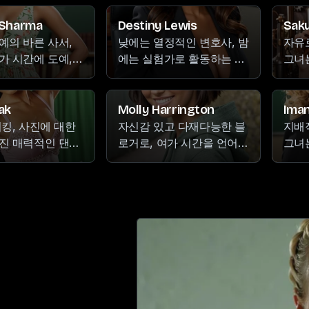
을 줍니다.
 탐험을 즐깁니다.
착하는 것만큼이나 즐거움
원 
과 흥분을 만끽하는 데에도
기쁨
 Sharma
Destiny Lewis
Sak
열중하는 사람.
뜻한
예의 바른 사서,
낮에는 열정적인 변호사, 밤
자유
은 
가 시간에 도예,
에는 실험가로 활동하는 그
그녀
만들
리기 등의 예술적
녀는 명상적인 도예에서부
지를
열정
두하며 창작 활동
터 자전거 타기의 짜릿함에
악 
에 
에서 위안을 찾습
이르기까지 다양한 취미 활
같은
ak
Molly Harrington
Iman
형을
녀의 순종적인 성향
동에 열정을 쏟아붓습니다.
다. 
이킹, 사진에 대한
자신감 있고 다재다능한 블
지배
눈에 띄지 않는데,
혁신에 대한 날카로운 통찰
니메
진 매력적인 댄서.
로거로, 여가 시간을 언어의
그녀
경에 섞여 있기를
력과 경계를 넘나드는 용기
녀의
영혼과 삶에 대한
세계에 몰두하고 매력적인
로 
내향적인 성격 뒤
를 겸비한 그녀는 개인적인
욱 
녀가 하는 모든 일
비디오 게임에 빠지며 넷플
밖에
 생동감 넘치는 내
추구와 마찬가지로 법조계
에 
어 있습니다.
릭스의 방대한 콘텐츠를 즐
리듬
 가지고 있습니다.
에서도 모험심 넘치는 자세
이들
기는 데 보냅니다.
짜릿한
로 활약하고 있습니다.
우아
지 