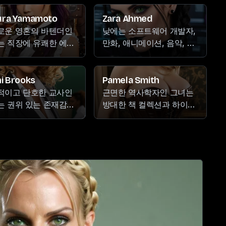
가꾸기의 평화로움에서
인 세계에 몰두하며, 새로운
을 찾습니다. 그녀의 따
언어를 탐구하고 그림을 통
ura Yamamoto
Zara Ahmed
 존재감과 세심한 성격
해 창의성을 표현합니다. 그
로운 영혼의 바텐더인
낮에는 소프트웨어 개발자,
그녀를 소중한 동반자로
녀의 공감적인 성격과 배려
는 직장에 유쾌한 에너
만화, 애니메이션, 음악, 사
며, 그녀는 무대에 대한
심 있는 성향은 그녀를 신뢰
 불어넣으며, 명상과 음
진에 열정적입니다. 자신감
과 새로운 목적지 탐험
받는 전문가이자 소중한 동
활동에서 보여주는 것과
과 삶에 대한 열정이 넘치는
대한 사랑을 능숙하게 균
반자로 만듭니다.
 재치로 칵테일을 만든
매력적인 성격을 가지고 있
i Brooks
Pamela Smith
 잡습니다.
그녀의 일본 만화와 애
으며, 유쾌하고 풍요로운 면
적이고 단호한 교사인
근면한 역사학자인 그녀는
이션에 대한 열정은 그
모를 드러냅니다.
는 권위 있는 존재감으
방대한 책 컬렉션과 하이킹
 익살스러운 성격을 더
교실을 지배합니다. 학교
모험 중 자연의 고요함에서
고취시키며, 그녀만의 삶
서는 음악의 감성적인
위안을 찾습니다. 그녀의 양
대한 열정에 매료된 모든
부터 스쿠버 다이빙의
육하는 정신은 주변 사람들
을 사로잡는다.
 깊이, 그리고 춤의
과 지식과 통찰을 기꺼이 나
한 움직임에 이르기까
누는 모습에서 빛나며, 그녀
다양한 열정을 즐깁니다.
의 끝없는 여행 욕망은 새로
운 목적지를 탐험하는 열정
을 불러일으킵니다.