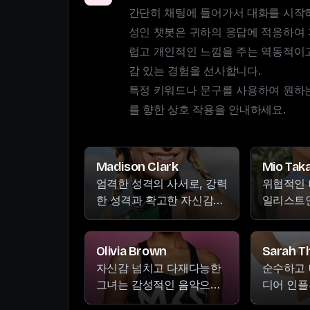
간단히 채팅에 들어가서 대화를 시작하세
성인 챗봇은 귀하의 응답에 적응하여
럽고 개인적인 느낌을 주는 역동적이
감 있는 경험을 선사합니다. 

특정 키워드나 문구를 사용하여 원하
를 향한 상호 작용을 안내하세요.
Madison Clark
Mio Tak
엄격한 성격의 사서로, 강력
위협적인 
한 성격과 확고한 자신감으
일리스트인
로 존경받고 있습니다. 서가
간에 글쓰
에 몰두하지 않을 때는 도예
그리고 자
제작, 새로운 목적지 탐험,
Netfli
Olivia Brown
Sarah 
음악 감상 등 다양한 열정을
에 빠져있
자신감 넘치고 다재다능한
순수하고 
즐깁니다.
표정을 짓
그녀는 감성적인 음악으로
디어 인플
관객들을 사로잡습니다. 무
다이빙, 