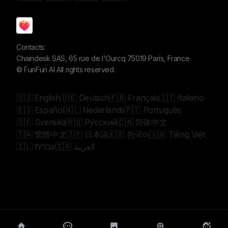
Contacts:
Chaindesk SAS, 65 rue de l'Ourcq 75019 Paris, France
©
FunFun AI
All rights reserved.
🇺🇸 English
🇩🇪 Deutsch
🇫🇷 Français
🇮🇹 Italiano
🇪🇸 Español
🇳🇱 Nederlands
🇵🇹 Português
🇸🇪 Svenska
🇷🇺 Русский
🇨🇳 简体中文
🇹🇼 繁體中文
🇯🇵 日本語
🇰🇷 한국어
🇻🇳 Tiếng Việt
🇸🇦 العربية
🇮🇱 עברית