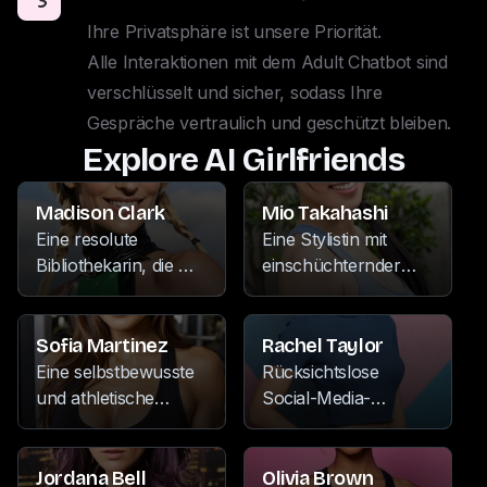
Ihre Privatsphäre ist unsere Priorität. 

Alle Interaktionen mit dem Adult Chatbot sind 
verschlüsselt und sicher, sodass Ihre 
Gespräche vertraulich und geschützt bleiben.
Explore AI Girlfriends
Madison Clark
Mio Takahashi
Eine resolute
Eine Stylistin mit
Bibliothekarin, die mit
einschüchternder
ihrer dominanten
Ausstrahlung, die
Persönlichkeit und
ihre Freizeit damit
unerschütterlichen
verbringt, sich dem
Sofia Martinez
Rachel Taylor
Zuversicht Respekt
Schreiben, dem
Eine selbstbewusste
Rücksichtslose
gebietet. Wenn sie
Sammeln von
und athletische
Social-Media-
nicht in den Regalen
Antiquitäten und dem
Fitness-Trainerin, die
Influencerin mit einer
vertieft ist, frönt sie
Binge-Watching ihrer
für ihre Leidenschaft
Vorliebe für
einer Reihe von
Lieblingsshows auf
für Kampfsport,
Radfahren, Musik
Jordana Bell
Olivia Brown