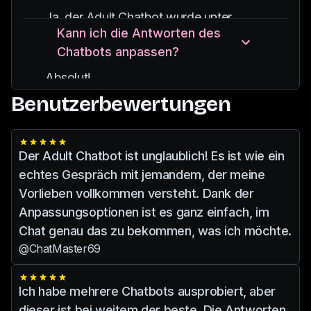
Unterhaltungen für Erwachsene suchen.
Ja, der Adult Chatbot wurde unter
Es bietet eine Reihe von Chat-Optionen,
Kann ich die Antworten des
Berücksichtigung der Benutzersicherheit
die an individuelle Vorlieben angepasst
Chatbots anpassen?
entwickelt.
werden können.
Alle Interaktionen werden verschlüsselt
Absolut!
und Ihre persönlichen Daten werden
Der Adult Chatbot bietet anpassbare
Benutzerbewertungen
niemals an Dritte weitergegeben.
Einstellungen, mit denen Sie den Ton,
das Tempo und den Inhalt Ihrer
Gespräche steuern und so ein
Der Adult Chatbot ist unglaublich! Es ist wie ein
maßgeschneidertes Erlebnis
echtes Gespräch mit jemandem, der meine
gewährleisten können.
Vorlieben vollkommen versteht. Dank der
Anpassungsoptionen ist es ganz einfach, im
Chat genau das zu bekommen, was ich möchte.
@ChatMaster69
Ich habe mehrere Chatbots ausprobiert, aber
dieser ist bei weitem der beste. Die Antworten