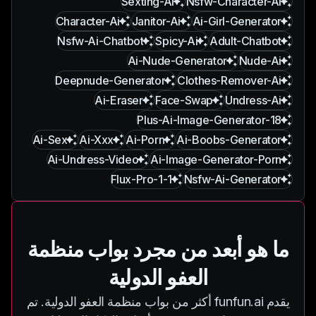
Sexting-Ai
Nsfw-Character-Ai
Character-Ai
Janitor-Ai
Ai-Girl-Generator
Nsfw-Ai-Chatbot
Spicy-Ai
Adult-Chatbot
Ai-Nude-Generator
Nude-Ai
Deepnude-Generator
Clothes-Remover-Ai
Ai-Eraser
Face-Swap
Undress-Ai
18-Plus-Ai-Image-Generator
Ai-Sex
Ai-Xxx
Ai-Porn
Ai-Boobs-Generator
Ai-Undress-Video
Ai-Image-Generator-Porn
Flux-Pro-1-1
Nsfw-Ai-Generator
ما هو أبعد من مجرد بواب منظمة
العفو الدولية
يقدم funfun.ai أكثر من بواب منظمة العفو الدولية. تم