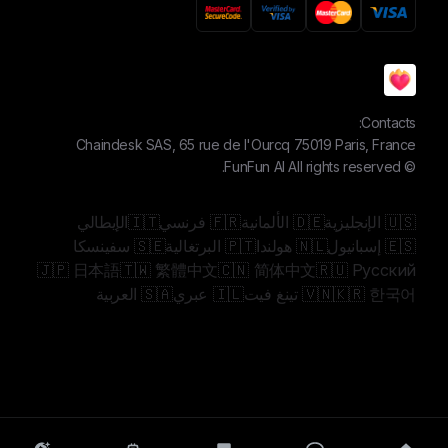
Contacts:
Chaindesk SAS, 65 rue de l'Ourcq 75019 Paris, France
FunFun AI
All rights reserved.
©
🇺🇸 الإنجليزية
🇩🇪 الألمانية
🇫🇷 فرنسي
🇮🇹الإيطالي
🇪🇸 إسبانيول
🇳🇱 هولندا
🇵🇹 البرتغالية
🇸🇪 سفينسكا
🇯🇵 日本語
🇹🇼 繁體中文
🇨🇳 简体中文
🇷🇺 Русский
🇰🇷 한국어
🇻🇳 تينغ فيت
🇮🇱 عبري
🇸🇦 العربية