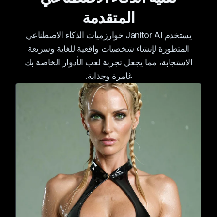
أعماق الغوص المثيرة،
مع من حولها، بينما يغذي
المتقدمة
وحركات الرقص
شغفها الذي لا يشبع
الرشيقة.
بالترحال شغفها
يستخدم Janitor AI خوارزميات الذكاء الاصطناعي
لاستكشاف وجهات
المتطورة لإنشاء شخصيات واقعية للغاية وسريعة
جديدة.
الاستجابة، مما يجعل تجربة لعب الأدوار الخاصة بك
غامرة وجذابة.