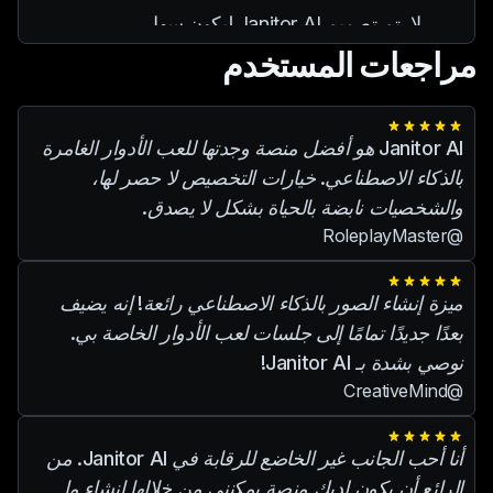
الشخصية والتجارية.
لا، تم تصميم Janitor AI ليكون سهل
الاستخدام، مما يسهل على أي شخص إنشاء
مراجعات المستخدم
شخصيات الذكاء الاصطناعي والتفاعل معها،
بغض النظر عن خبرته الفنية.
Janitor AI هو أفضل منصة وجدتها للعب الأدوار الغامرة
بالذكاء الاصطناعي. خيارات التخصيص لا حصر لها،
والشخصيات نابضة بالحياة بشكل لا يصدق.
@RoleplayMaster
ميزة إنشاء الصور بالذكاء الاصطناعي رائعة! إنه يضيف
بعدًا جديدًا تمامًا إلى جلسات لعب الأدوار الخاصة بي.
نوصي بشدة بـ Janitor AI!
@CreativeMind
أنا أحب الجانب غير الخاضع للرقابة في Janitor AI. من
الرائع أن يكون لديك منصة يمكنني من خلالها إنشاء ما