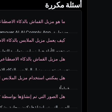
أسئلة مكررة
ما هو مزيل القماش بالذكاء الاصطنا
يعد تطبيق Remover AI AI Comply App تطبيق ذكاء اصطناعي متقدم مصمم لتحرير الملابس على الصور ، مما يخلق صورًا واقعية ومفصلة.
كيف يعمل مزيل الملابس بالذكاء ال
تستخدم الأداة خوارزميات متطورة للتعلم
عالية الجودة ونابضة بالحياة.
هل مزيل القماش بالذكاء الاصطناعي
هل يمكنني استخدام مزيل الملابس ال
لا تستخدم الأداة صورًا لأشخاص حقيقيين 
هل الصور التي تم إنشاؤها بواسطة AI Cloth Remover محمية بحقوق الطبع والنشر؟
سواء كنت فنانًا أو مصممًا أو مبدعًا، توفر 