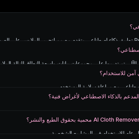
عي؟
اصطناعي؟
 الآلي تم تدريبها على مجموعات بيانات واسعة النطاق لإزالة الم
 آمن للاستخدام؟
مدعم بالذكاء الاصطناعي لأغراض فنية؟
دون موافقة ولديها ضمانات لمنع سوء الاستخدام.
هذه الأداة إمكانيات لا حصر لها للتعبير الإبداعي.