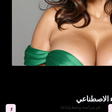
ء الاصطناعي
قم بمراجعة وحفظ إبداعك
3