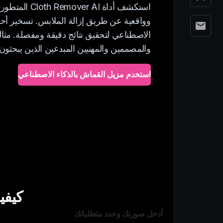
استكشف أداة er AI
وواقعية عن طريق إزالة الملابس. تسخير أحد
الاصطناعي لتحقيق نتائج دقيقة ومفصلة. مثالي
والمصممين والمهنيين المبدعين الذين يبحثو
استخدم مزيل القماش بالذكاء الاصطناعي
كيفي
أدخل صورتك وحدد متطلباتك