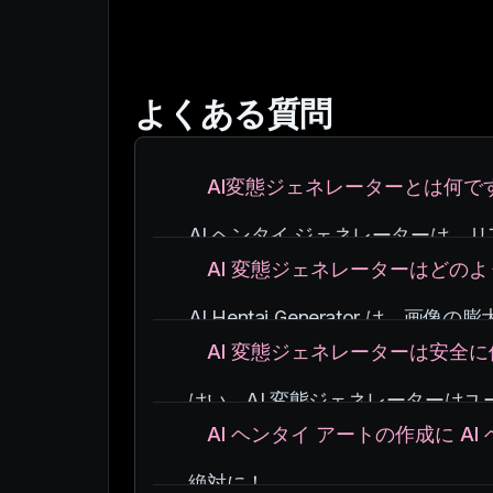
よくある質問
AI変態ジェネレーターとは何で
AI ヘンタイ ジェネレーターは
最先端の機械学習アルゴリズムを
AI 変態ジェネレーターはどの
AI Hentai Generator
AI はパターンと特徴を分析する
AI 変態ジェネレーターは安全
その背後にあるテクノロジーにより
はい、AI 変態ジェネレーターは
私たちは、生成されたコンテンツ
AI ヘンタイ アートの作成に A
います。
絶対に！
当社の AI モデルは、同意なし