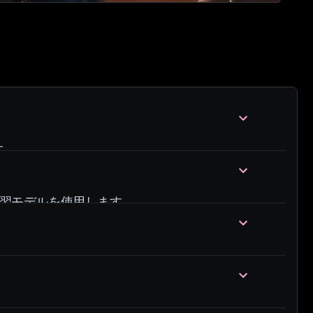
す。
深層学習モデルを使用します。
が保証されます。
証するために、厳格なガイドラインを遵守して
の強力な保護手段を備えています。