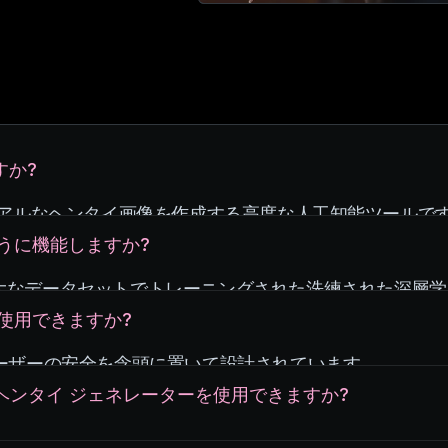
すか?
、リアルなヘンタイ画像を作成する高度な人工知能ツールで
活用して、高品質でリアルなビジュアルを生成します。
ように機能しますか?
 は、画像の膨大なデータセットでトレーニングされた洗練された
ことで、詳細でリアルなエロ画像を生成できます。
に使用できますか?
、AI ヘンタイ アートの制作における高い精度と創造性
ユーザーの安全を念頭に置いて設計されています。
が倫理的であり、プライバシーが尊重されていることを保
I ヘンタイ ジェネレーターを使用できますか?
に実際の人物の画像を使用することはなく、悪用を防ぐため