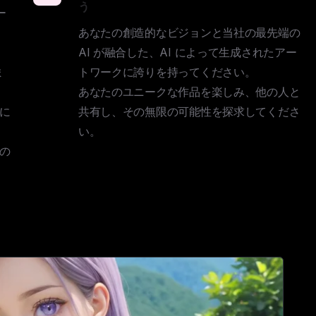
う
ー
あなたの創造的なビジョンと当社の最先端の 
AI が融合した、AI によって生成されたアー
ま
トワークに誇りを持ってください。

あなたのユニークな作品を楽しみ、他の人と
に
共有し、その無限の可能性を探求してくださ
、
い。
の