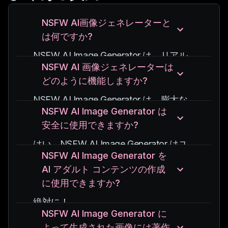
NSFW AI画像ジェネレーターと
は何ですか?
NSFW AI Image Generator は、リアル
NSFW AI 画像ジェネレーターは
な成人向け画像を作成する高度な人工知
どのように機能しますか?
能ツールです。
最先端の機械学習アルゴリズムを活用し
NSFW AI Image Generator は、膨大な
て、高品質でリアルなビジュアルを生成
NSFW AI Image Generator は
画像データセットでトレーニングされた
します。
安全に使用できますか?
高度な深層学習モデルを使用します。
AI はパターンと特徴を分析すること
はい、NSFW AI Image Generator はユ
で、詳細かつリアルな NSFW 画像を生
NSFW AI Image Generator を
ーザーの安全を念頭に置いて設計されて
成できます。
AI アダルト コンテンツの作成
います。
その背後にあるテクノロジーにより、AI
に使用できますか?
私たちは、生成されたコンテンツが倫理
アダルト コンテンツの制作における高
的であり、プライバシーが尊重されてい
絶対に！
い精度と創造性が保証されます。
ることを保証するために、厳格なガイド
NSFW AI Image Generator に
NSFW AI Image Generator は、芸術的
ラインを遵守しています。
よって生成された画像には著作