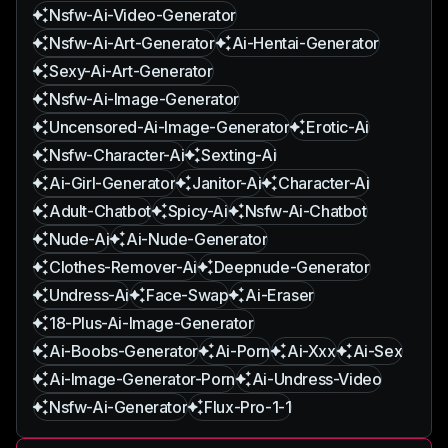
Nsfw-Ai-Video-Generator
Nsfw-Ai-Art-Generator
Ai-Hentai-Generator
Sexy-Ai-Art-Generator
Nsfw-Ai-Image-Generator
Uncensored-Ai-Image-Generator
Erotic-Ai
Nsfw-Character-Ai
Sexting-Ai
Ai-Girl-Generator
Janitor-Ai
Character-Ai
Adult-Chatbot
Spicy-Ai
Nsfw-Ai-Chatbot
Nude-Ai
Ai-Nude-Generator
Clothes-Remover-Ai
Deepnude-Generator
Undress-Ai
Face-Swap
Ai-Eraser
18-Plus-Ai-Image-Generator
Ai-Boobs-Generator
Ai-Porn
Ai-Xxx
Ai-Sex
Ai-Image-Generator-Porn
Ai-Undress-Video
Nsfw-Ai-Generator
Flux-Pro-1-1