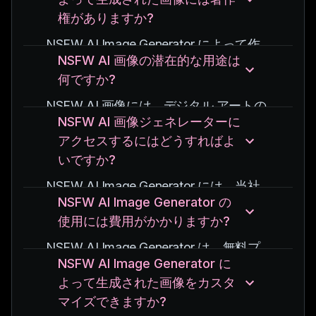
なアダルト画像の作成に最適です。
当社の AI モデルは、同意なしに実際の
権がありますか?
インスピレーションを求めているアーテ
人物の画像を使用することはなく、悪用
ィストであっても、AI アダルト コンテ
NSFW AI Image Generator によって作
を防ぐための強力な保護手段を備えてい
ンツのコレクターであっても、このツー
NSFW AI 画像の潜在的な用途は
成された画像は、通常、個人プロジェク
ます。
ルは素晴らしいビジュアルを探索し作成
何ですか?
トに無料で使用できます。
するための無限の可能性を提供します。
ただし、商用利用の場合は、著作権と使
NSFW AI 画像には、デジタル アートの
用権に関する特定の利用規約を確認する
NSFW AI 画像ジェネレーターに
作成、成人向けエンターテイメントのビ
ことが重要です。
アクセスするにはどうすればよ
ジュアル コンテンツ、美術や解剖学の
いですか?
研究における教育目的など、さまざまな
用途があります。
NSFW AI Image Generator には、当社
仮想現実環境や AI 研究でも使用できま
NSFW AI Image Generator の
Web サイトからアクセスできます。
す。
使用には費用がかかりますか?
サインアップして指示に従い、NSFW
AI イメージの作成を開始するだけで
NSFW AI Image Generator は、無料プ
す。
NSFW AI Image Generator に
ランとプレミアム プランの両方を提供
私たちのプラットフォームはユーザーフ
よって生成された画像をカスタ
します。
レンドリーで、初心者と上級ユーザーの
マイズできますか?
無料プランではジェネレーターへのアク