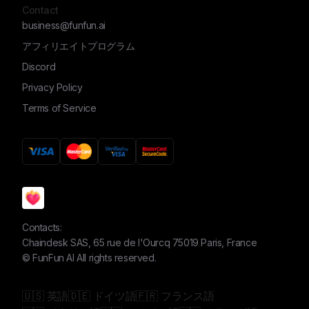
Contact
business@funfun.ai
アフィリエイトプログラム
Discord
Privacy Policy
Terms of Service
Contacts:
Chaindesk SAS, 65 rue de l'Ourcq 75019 Paris, France
©
FunFun AI
All rights reserved.
🇺🇸 英語
🇩🇪 ドイツ語
🇫🇷 フランス語