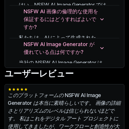
両方に対応できるように設計されていま
セスが制限されていますが、プレミアム
はい、NSFW AI Image Generator では
す。
プランでは追加機能、高解像度画像、優
NSFW AI 画像の倫理的な使用を
高度なカスタマイズが可能です。
先サポートが提供されます。
保証するにはどうすればよいで
スタイル、ポーズ、芸術的要素などのさ
すか?
まざまなパラメーターを指定して、生成
される NSFW 画像を好みに合わせて調
私たちは、AI によって生成された
整できます。
NSFW AI Image Generator が
NSFW 画像の倫理的な使用を強く主張
優れている点は何ですか?
します。
常にプライバシーを尊重し、実在の人物
当社の NSFW AI Image Generator は、
の肖像を使用する場合は必要な許可を取
高品質の出力、ユーザーフレンドリーな
ユーザーレビュー
得し、有害または攻撃的な可能性のある
インターフェイス、および堅牢な倫理ガ
コンテンツの作成を避けてください。
イドラインにより際立っています。
当社のプラットフォームは、ユーザーが
当社は機械学習の最新の進歩を組み込む
このプラットフォームの NSFW AI Image
倫理基準を遵守するのに役立つガイドラ
ために AI モデルを継続的に更新し、ユ
Generator は本当に素晴らしいです。 画像の詳細
インとツールを提供します。
ーザーが AI アダルト コンテンツを作成
さとリアリズムのレベルは信じられないほどで
するための最適なツールに確実にアクセ
す。 私はこれをデジタル アート プロジェクトに
スできるようにします。
使用してきましたが、ワークフローと創造性が大