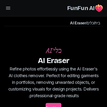
FunFun AI
בית
/
כלים
/
AI Eraser
כלי AI
AI Eraser
Refine photos effortlessly using the AI Eraser's
AI clothes remover. Perfect for editing garments
in portfolios, removing unwanted objects, or
customizing visuals for design projects. Delivers
professional-grade results.