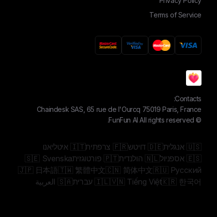
Privacy Policy
Terms of Service
Contacts:
Chaindesk SAS, 65 rue de l'Ourcq 75019 Paris, France
FunFun AI
All rights reserved.
©
🇺🇸 אנגלית
🇩🇪 דויטש
🇫🇷 צרפתית
🇮🇹 איטליאנו
🇪🇸 אספניול
🇳🇱 הולנדית
🇵🇹 פורטוגזית
🇸🇪 Svenska
🇯🇵 日本語
🇹🇼 繁體中文
🇨🇳 简体中文
🇷🇺 Русский
🇰🇷 한국어
🇻🇳 Tiếng Việt
🇮🇱 עברית
🇸🇦 العربية