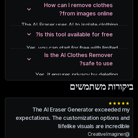
How can I remove clothes
from images online?
The AI Eraser uses AI to isolate clothing
overlays from backgrounds, creating
Is this tool available for free?
natural results quickly.
Yes, you can start for free with limited
Is the AI Clothes Remover
features, with additional options on
safe to use?
premium plans.
Yes, it ensures privacy by deleting
processed images within 24 hours.
ביקורות משתמשים
The AI Eraser Generator exceeded my
expectations. The customization options and
lifelike visuals are incredible!
@CreativeImaginer