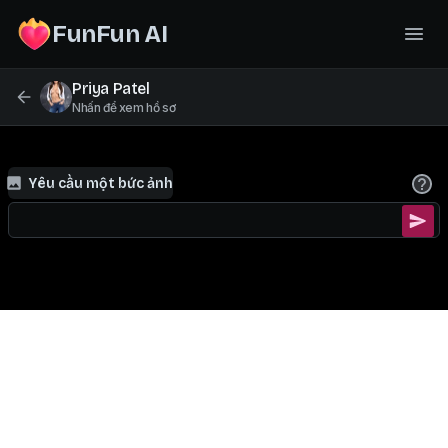
FunFun AI
Priya Patel
Nhấn để xem hồ sơ
Yêu cầu một bức ảnh