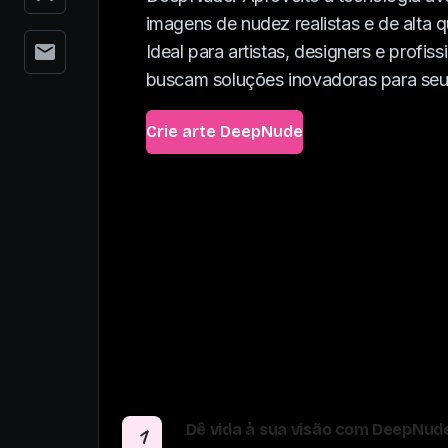
imagens de nudez realistas e de alta 
Ideal para artistas, designers e profiss
buscam soluções inovadoras para seus
Crie arte DeepNude
Dê vida à sua visão com DeepNude
1