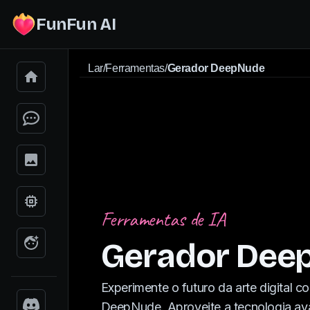
FunFun AI
Lar
/
Ferramentas
/
Gerador DeepNude
Ferramentas de IA
Gerador Dee
Experimente o futuro da arte digital 
DeepNude. Aproveite a tecnologia ava