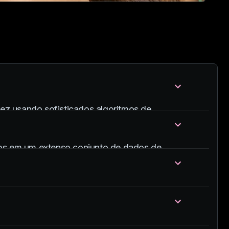
ez usando sofisticados algoritmos de
os em um extenso conjunto de dados de
 alta precisão e criatividade.
dade e não envolva imagens de pessoas reais sem