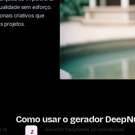
qualidade sem esforço.
ionais criativos que
 projetos.
Como usar o gerador DeepN
 AI
Gerador DeepNude personalizável
2