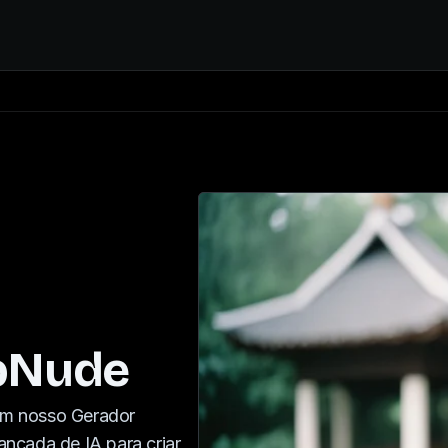
pNude
com nosso Gerador
nçada de IA para criar