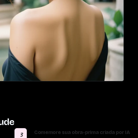
ude
Comemore sua obra-prima criada por IA
3