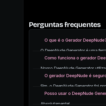
Perguntas frequentes
O que é o Gerador DeepNude
O DeepNude Generator é uma ferram
aprendizado de máquina.
Como funciona o gerador De
Produz visuais realistas e de alta qu
Nosso DeepNude Generator utiliz
imagens.
O gerador DeepNude é seguro
Ao analisar padrões e característic
Sim, o DeepNude Generator foi pr
Seguimos diretrizes éticas rígidas
Posso usar o DeepNude Generat
consentimento.
Absolutamente!
Também temos salvaguardas robusta