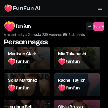
FunFun AI
funfun
Suivre
A rejoint le il y a 2 ans
239 Abonnés
3 abonnés
Personnages
Madison Clark
Mio Takahashi
funfun
funfun
Sofia Martinez
Rachel Taylor
funfun
funfun
Jordana Bell
Olivia Brown