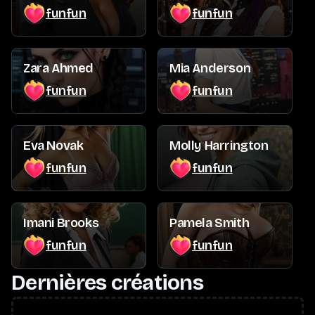
funfun
funfun
Zara Ahmed
Mia Anderson
funfun
funfun
Eva Novak
Molly Harrington
funfun
funfun
Imani Brooks
Pamela Smith
funfun
funfun
Dernières créations