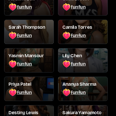
funfun
funfun
Sarah Thompson
Camila Torres
funfun
funfun
Yasmin Mansour
Lily Chen
funfun
funfun
Priya Patel
Ananya Sharma
funfun
funfun
Destiny Lewis
Sakura Yamamoto