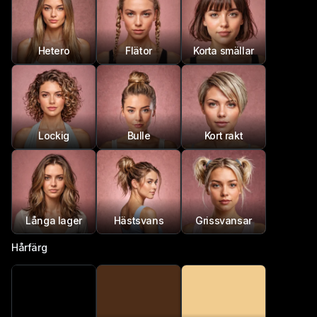
Hetero
Flätor
Korta smällar
Lockig
Bulle
Kort rakt
Långa lager
Hästsvans
Grissvansar
Hårfärg