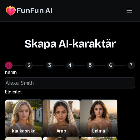
FunFun AI
Skapa AI-karaktär
1
2
3
4
5
6
7
namn
Etnicitet
kaukasiska
Arab
Latina