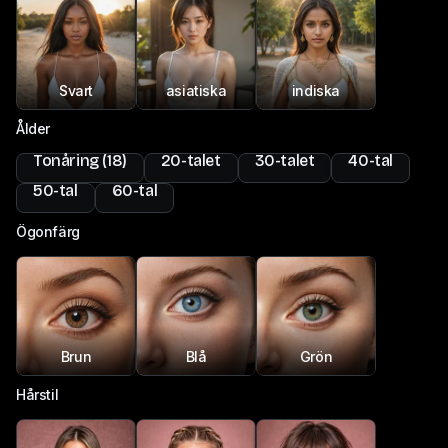
Svart
asiatiska
indiska
Ålder
Tonåring (18)
20-talet
30-talet
40-tal
50-tal
60-tal
Ögonfärg
Brun
Blå
Grön
Hårstil